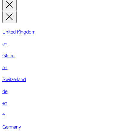
United Kingdom
en
Global
en
Switzerland
de
en
fr
Germany