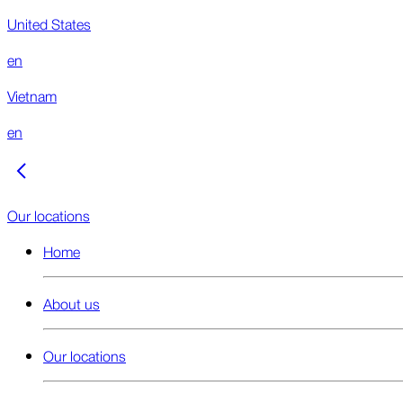
United States
en
Vietnam
en
Our locations
Home
About us
Our locations