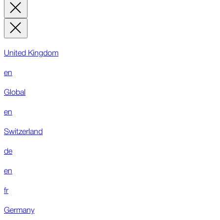
United Kingdom
en
Global
en
Switzerland
de
en
fr
Germany